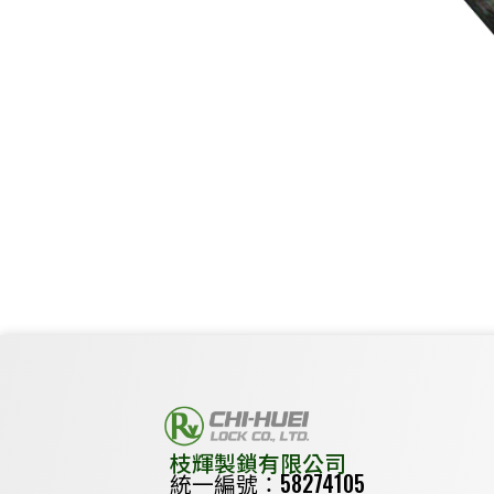
枝輝製鎖有限公司
統一編號：58274105