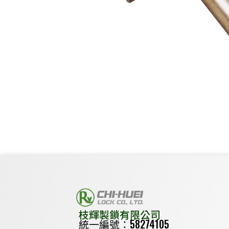
枝輝製鎖有限公司
統一編號：58274105