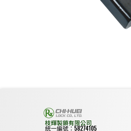
枝輝製鎖有限公司
統一編號：58274105