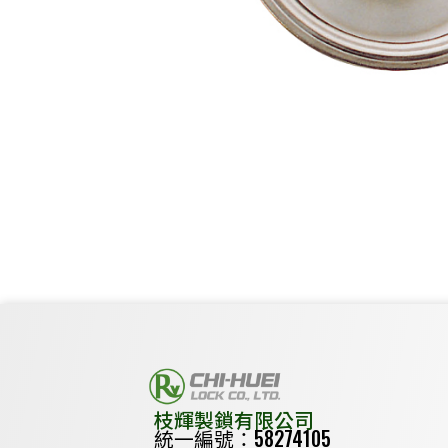
枝輝製鎖有限公司
統一編號：58274105