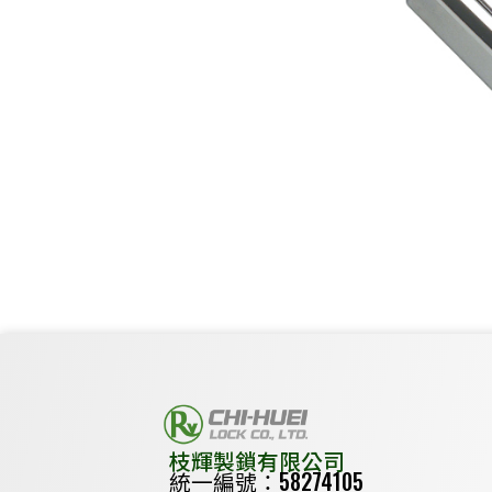
枝輝製鎖有限公司
統一編號：58274105