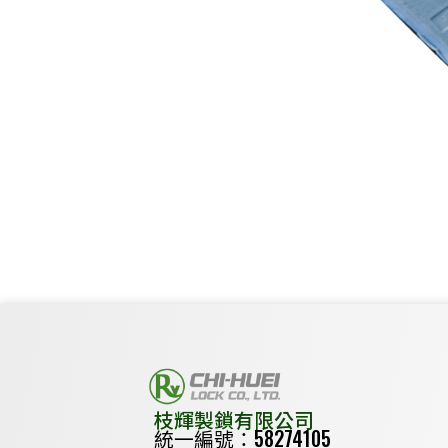
枝輝製鎖有限公司
統一編號：58274105