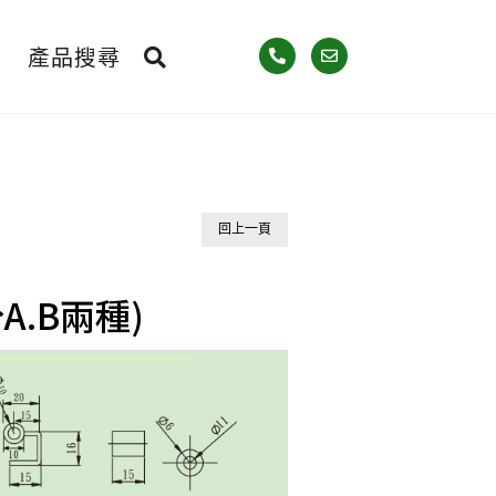
產品搜尋
回上一頁
分A.B兩種)