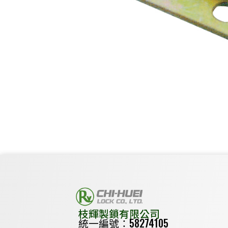
枝輝製鎖有限公司
統一編號：58274105