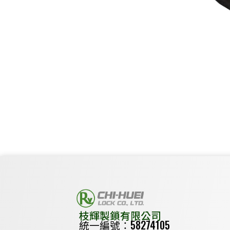
枝輝製鎖有限公司
統一編號：58274105