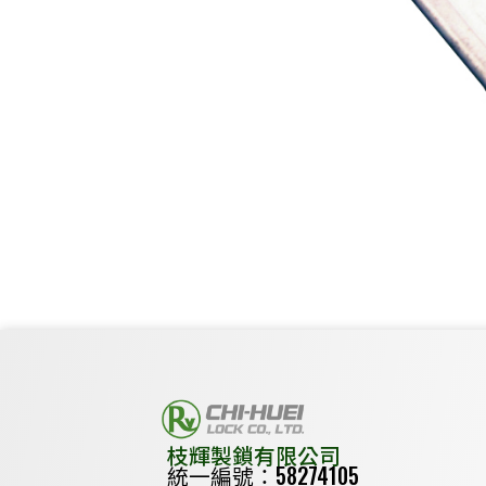
枝輝製鎖有限公司
統一編號：58274105