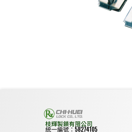
枝輝製鎖有限公司
統一編號：58274105