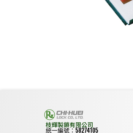
枝輝製鎖有限公司
統一編號：58274105