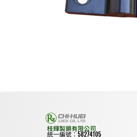
枝輝製鎖有限公司
統一編號：58274105