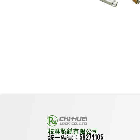
枝輝製鎖有限公司
統一編號：58274105